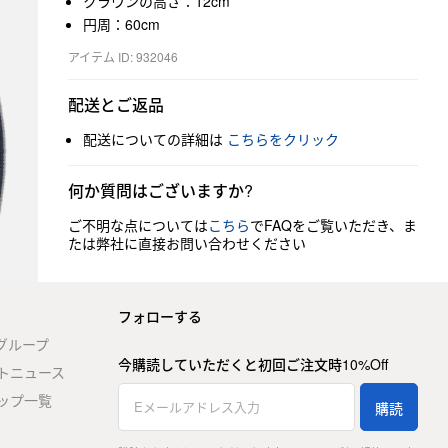
クラウンの高さ：12cm
円周：60cm
アイテム ID: 932046
配送とご返品
配送についての詳細は
こちらをクリック
何か質問はございますか?
ご不明な点については
こちら
でFAQをご覧いただき、ま
たは弊社に直接お問い合わせください
フォローする
stグループ
今購読していただくと初回ご注文時10%Off
トニュース
ップ一覧
購読