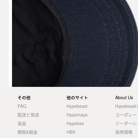
その他
他のサイト
About Us
FAQ
Hypebeast
Hypebea
配送と発送
Hypemaps
コーポレー
返品
Hypebae
リーダーシ
関税&税金
HBX
採用情報