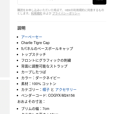
購読をお申し込みいただいた時点で、HBXの利用規約に同意するもの
とします。
利用規約
および
プライバシーポリシー
説明
アーペーセー
Charlie Tigre Cap
5パネルのベースボールキャップ
トップステッチ
フロントにグラフィックの刺繍
背面に調整可能なストラップ
カーブしたつば
カラー：ダークネイビー
素材：100% コットン
カテゴリー：
帽子
と
アクセサリー
ベンダーコード: COGYX-M24156
おおよその寸法：
ブリムの幅：7cm