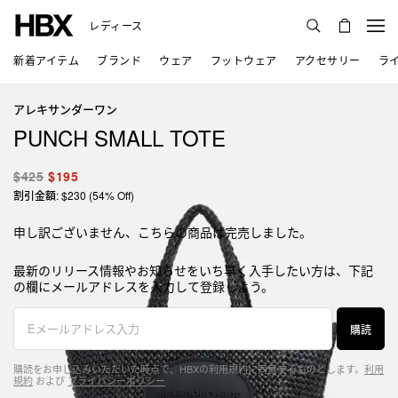
レディース
新着アイテム
ブランド
ウェア
フットウェア
アクセサリー
ラ
アレキサンダーワン
PUNCH SMALL TOTE
$425
$195
割引金額: $230 (54% Off)
申し訳ございません、こちらの商品は完売しました。
最新のリリース情報やお知らせをいち早く入手したい方は、下記
の欄にメールアドレスを入力して登録しよう。
購読
購読をお申し込みいただいた時点で、HBXの利用規約に同意するものとします。
利用
規約
および
プライバシーポリシー