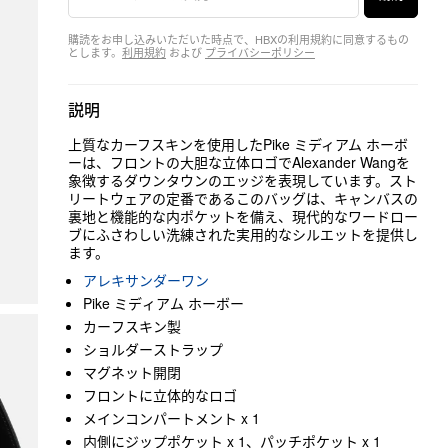
購読をお申し込みいただいた時点で、HBXの利用規約に同意するもの
とします。
利用規約
および
プライバシーポリシー
説明
上質なカーフスキンを使用したPike ミディアム ホーボ
ーは、フロントの大胆な立体ロゴでAlexander Wangを
象徴するダウンタウンのエッジを表現しています。スト
リートウェアの定番であるこのバッグは、キャンバスの
裏地と機能的な内ポケットを備え、現代的なワードロー
ブにふさわしい洗練された実用的なシルエットを提供し
ます。
アレキサンダーワン
Pike ミディアム ホーボー
カーフスキン製
ショルダーストラップ
マグネット開閉
フロントに立体的なロゴ
メインコンパートメント x 1
内側にジップポケット x 1、パッチポケット x 1