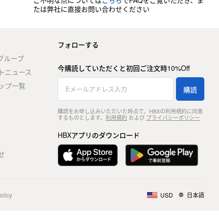
ご不明な点については
こちら
でFAQをご覧いただき、ま
たは弊社に直接お問い合わせください
フォローする
stグループ
今購読していただくと初回ご注文時10%Off
トニュース
ップ一覧
購読
購読をお申し込みいただいた時点で、HBXの利用規約に同意
するものとします。
利用規約
および
プライバシーポリシー
HBXアプリのダウンロード
せ
olicy
USD
日本語