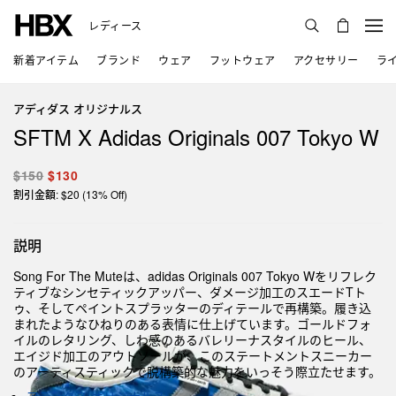
レディース
新着アイテム
ブランド
ウェア
フットウェア
アクセサリー
ラ
アディダス オリジナルス
SFTM X Adidas Originals 007 Tokyo W
$150
$130
割引金額: $20 (13% Off)
説明
Song For The Muteは、adidas Originals 007 Tokyo Wをリフレク
ティブなシンセティックアッパー、ダメージ加工のスエードTト
ゥ、そしてペイントスプラッターのディテールで再構築。履き込
まれたようなひねりのある表情に仕上げています。ゴールドフォ
イルのレタリング、しわ感のあるバレリーナスタイルのヒール、
エイジド加工のアウトソールが、このステートメントスニーカー
のアーティスティックで脱構築的な魅力をいっそう際立たせます。