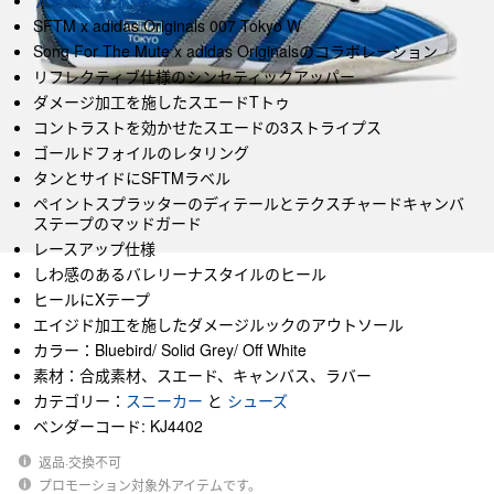
アディダス オリジナルス
SFTM x adidas Originals 007 Tokyo W
Song For The Mute x adidas Originalsのコラボレーション
リフレクティブ仕様のシンセティックアッパー
ダメージ加工を施したスエードTトゥ
コントラストを効かせたスエードの3ストライプス
ゴールドフォイルのレタリング
タンとサイドにSFTMラベル
ペイントスプラッターのディテールとテクスチャードキャンバ
ステープのマッドガード
レースアップ仕様
しわ感のあるバレリーナスタイルのヒール
ヒールにXテープ
エイジド加工を施したダメージルックのアウトソール
カラー：Bluebird/ Solid Grey/ Off White
素材：合成素材、スエード、キャンバス、ラバー
カテゴリー：
スニーカー
と
シューズ
ベンダーコード: KJ4402
返品·交換不可
プロモーション対象外アイテムです。