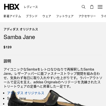
レディース
新着アイテム
ブランド
ウェア
フットウェア
アクセサリー
ラ
アディダス オリジナルス
Samba Jane
$120
説明
アイコニックなSambaをレトロなひねりで再解釈したSamba
Jane。レザーアッパーに面ファスナーストラップ開閉を組み合わ
せ、気負わず毎日に取り入れやすい仕上がりです。ラバーアウトソ
ールで足元を支え、adidas Originalsのヘリテージを洗練されたス
トリートウェアの定番へと昇華した一足です。
アディダス オリジナルス
Samba Jane
レトロなデザイン