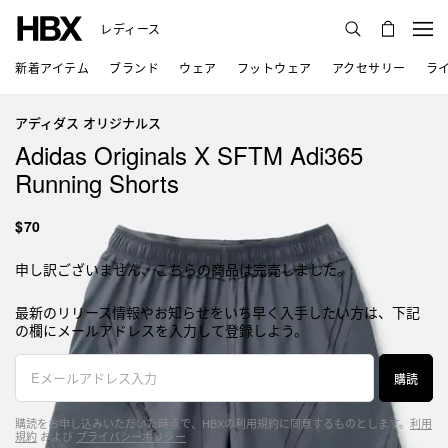
レディース
新着アイテム
ブランド
ウェア
フットウェア
アクセサリー
ラ
アディダス オリジナルス
Adidas Originals X SFTM Adi365
Running Shorts
$70
申し訳ございません、こちらの商品は完売しました。
最新のリリース情報やお知らせをいち早く入手したい方は、下記
の欄にメールアドレスを入力して登録しよう。
購読
購読をお申し込みいただいた時点で、HBXの利用規約に同意するものとします。
利用
規約
および
プライバシーポリシー