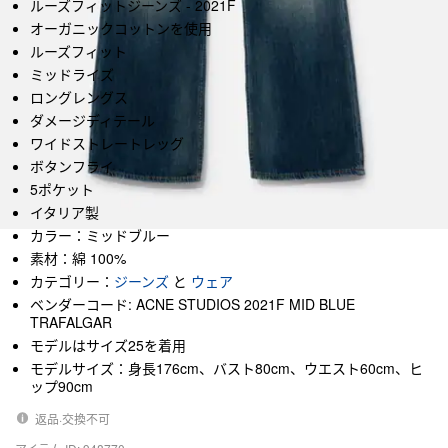
ルーズフィットジーンズ - 2021F
オーガニックコットンを使用
ルーズフィット
ミッドライズ
ロングレングス
ダメージディテール
ワイドストレートレッグ
ボタンフライ
5ポケット
イタリア製
カラー：ミッドブルー
素材：綿 100%
カテゴリー：
ジーンズ
と
ウェア
ベンダーコード: ACNE STUDIOS 2021F MID BLUE
TRAFALGAR
モデルはサイズ25を着用
モデルサイズ：身長176cm、バスト80cm、ウエスト60cm、ヒ
ップ90cm
返品·交換不可