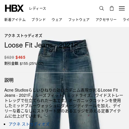
レディース
新着アイテム
ブランド
ウェア
フットウェア
アクセサリー
ラ
アクネ ストゥディオズ
Loose Fit Jeans - 2021F
$620
$465
割引金額: $155 (25% Off)
説明
Acne Studiosらしいひねりの効いたデニム表現が光るLoose Fit
Jeans - 2021F。ルーズフィット、ミッドライズ、ワイドストレー
トレッグで仕立てられた一本です。オーガニックコットンを使用
したミッドブルーウォッシュにダメージディテールを加え、デイ
リーな着こなしにストリート感のあるエッジを添える定番アイテ
ムに仕上げています。
アクネ ストゥディオズ