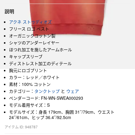
説明
アクネ ストゥディオズ
フリース ロゴ ベスト
オーガニックコットン製
シャツのアンダーレイヤー
ほつれ加工を施したアームホール
キャップスリーブ
ディストレスト加工のディテール
胸元にロゴプリント
カラー：レッド／ホワイト
素材：100% コットン
カテゴリー：
タンクトップ
と
ウェア
ベンダーコード: FN-WN-SWEA000293
モデル着用サイズ：S
モデルサイズ：身長 179cm、胸囲 31’’/79cm、ウエスト
24’’/61cm、ヒップ 36.4’’/92.5cm
アイテム ID: 948787