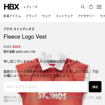
レディース
新着アイテム
ブランド
ウェア
フットウェア
アクセサリー
ラ
アクネ ストゥディオズ
Fleece Logo Vest
$580
$320
割引金額: $260 (45% Off)
申し訳ございません、こちらの商品は完売しました。
最新のリリース情報やお知らせをいち早く入手したい方は、下記
の欄にメールアドレスを入力して登録しよう。
購読
購読をお申し込みいただいた時点で、HBXの利用規約に同意するものとします。
利用
規約
および
プライバシーポリシー