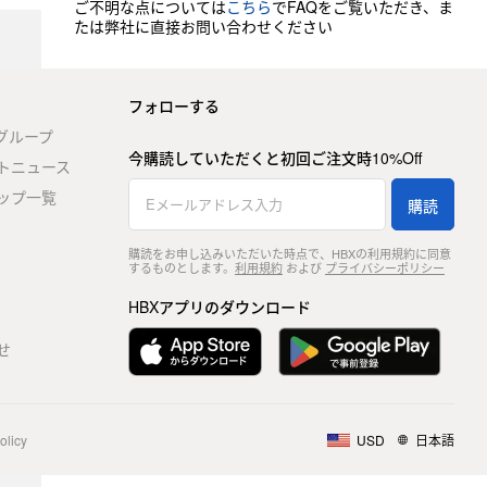
ご不明な点については
こちら
でFAQをご覧いただき、ま
たは弊社に直接お問い合わせください
フォローする
stグループ
今購読していただくと初回ご注文時10%Off
トニュース
ップ一覧
購読
購読をお申し込みいただいた時点で、HBXの利用規約に同意
するものとします。
利用規約
および
プライバシーポリシー
HBXアプリのダウンロード
せ
olicy
USD
日本語