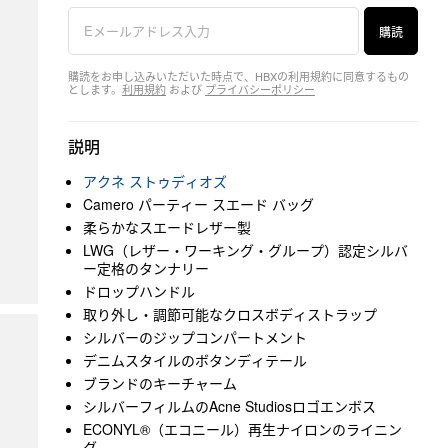
購読
購読をお申し込みいただいた時点で、HBXの利用規約に同意するもの
とします。
利用規約
および
プライバシーポリシー
説明
アクネ ストゥディオズ
Camero パーティー スエード バッグ
柔らかなスエードレザー製
LWG（レザー・ワーキング・グループ）認定シルバ
ー定格のタンナリー
ドロップハンドル
取り外し・調節可能なクロスボディストラップ
シルバーのジップコンパートメント
デニムスタイルのボタンディテール
ブランドのキーチャーム
シルバーフィルムのAcne Studiosロゴエンボス
ECONYL®（エコニール）再生ナイロンのライニン
グ