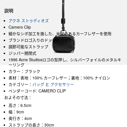
説明
アクネ ストゥディオズ
Camero Clip
細かなシボ加工を施した、光沢のあるカーフレザーを使用
ブランドロゴ入りのドッグクリップ
調節可能なストラップ
ジッパー開閉式
1996 Acne Studiosロゴの型押し、シルバーフォイルのメタルキ
ーリング
カラー：ブラック
素材：表地：100% カーフレザー；裏地：100% ナイロン
カテゴリー：
バッグ
と
アクセサリー
ベンダーコード: CAMERO CLIP
およその寸法：
高さ：6.5cm
幅：9cm
奥行き：4cm
ストラップの長さ：30cm