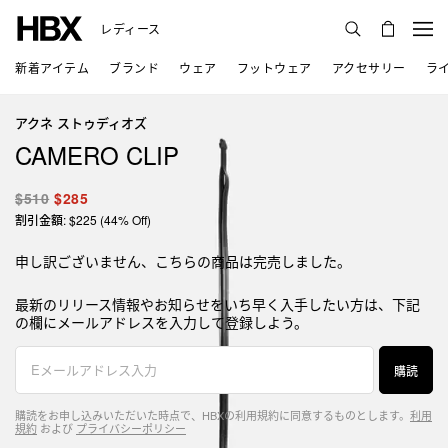
レディース
新着アイテム
ブランド
ウェア
フットウェア
アクセサリー
ラ
アクネ ストゥディオズ
CAMERO CLIP
$510
$285
割引金額: $225 (44% Off)
申し訳ございません、こちらの商品は完売しました。
最新のリリース情報やお知らせをいち早く入手したい方は、下記
の欄にメールアドレスを入力して登録しよう。
購読
購読をお申し込みいただいた時点で、HBXの利用規約に同意するものとします。
利用
規約
および
プライバシーポリシー