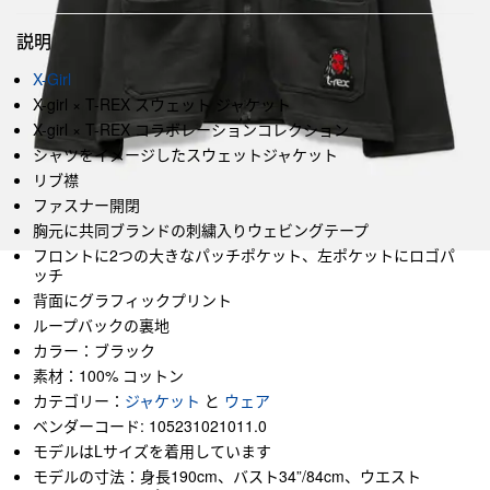
説明
X-Girl
X-girl × T-REX スウェット ジャケット
X-girl × T-REX コラボレーションコレクション
シャツをイメージしたスウェットジャケット
リブ襟
ファスナー開閉
胸元に共同ブランドの刺繍入りウェビングテープ
フロントに2つの大きなパッチポケット、左ポケットにロゴパ
ッチ
背面にグラフィックプリント
ループバックの裏地
カラー：ブラック
素材：100% コットン
カテゴリー：
ジャケット
と
ウェア
ベンダーコード: 105231021011.0
モデルはLサイズを着用しています
モデルの寸法：身長190cm、バスト34”/84cm、ウエスト