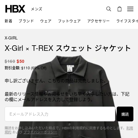
メンズ
新着
ブランド
ウェア
フットウェア
アクセサリー
ライフスタ
X-GIRL
X-Girl × T-REX スウェット ジャケット
$160
$50
割引金額: $110 (69% Off)
申し訳ございません、こちらの商品は完売しました。
最新のリリース情報やお知らせをいち早く入手したい方は、下記
の欄にメールアドレスを入力して登録しよう。
購読
購読をお申し込みいただいた時点で、HBXの利用規約に同意するものとします。
利用
規約
および
プライバシーポリシー