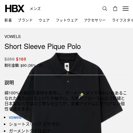
メンズ
新着
ブランド
ウェア
フットウェア
アクセサリー
ライフスタ
VOWELS
Short Sleeve Pique Polo
$250
$160
割引金額: $90 (36% Off)
説明
綿100%の鹿の子素材を使用し、ガーメントダイで味わいのあるこ
なれた風合いに仕上げた半袖ポロ。左胸のフローラルロゴ刺繍と
日本製ならではの丁寧な仕立てが、定番アイテムにさりげない個
性を添えます。
vowels
ショートスリーブ ピケポロ
ガーメントダイ仕上げ