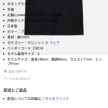
ボタンプラケット
半袖
左胸にvowelsロゴのフローラル刺繍
内側ネックラインはテープ仕上げ
日本製
カラー：ブラック
素材：綿100%
カテゴリー：
ポロシャツ
と
ウェア
ベンダーコード: CS016
モデル着用サイズ：2
モデルサイズ：身長186cm、胸囲86cm、ウエスト71cm、ヒッ
プ91cm
返品·交換不可
アイテム ID: 953314
配送とご返品
配送についての詳細は
こちらをクリック