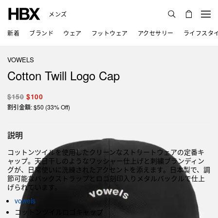
メンズ
新着
ブランド
ウェア
フットウェア
アクセサリー
ライフスタ
VOWELS
Cotton Twill Logo Cap
$150
$100
割引金額: $50 (33% Off)
説明
コットンツイルを使用したクリーンなストリートウェアの定番キ
ャップ。天日干しのようなワッシャー仕上げと刺繍ブランディン
グが、日常使いに洗練されたアクセントを添えます。日本製で、調
節可能なバックストラップとロゴ刻印入りメタルバックルで仕上
げられています。
vowels
コットンツイルロゴキャップ