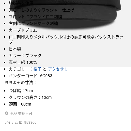
強撚糸を使用
天日干しのようなワッシャー仕上げ
フロントにブランドロゴ刺繍
右側にブランドマーク刺繍
カーブドブリム
ロゴ刻印入りメタルバックル付きの調節可能なバックストラッ
プ
日本製
カラー：ブラック
素材：綿 100%
カテゴリー：
帽子
と
アクセサリー
ベンダーコード: AC083
おおよその寸法：
つば幅：7cm
クラウンの高さ：12cm
頭囲：60cm
返品·交換不可
アイテム ID: 953306