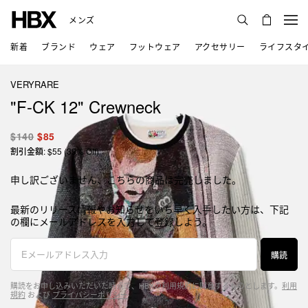
メンズ
新着
ブランド
ウェア
フットウェア
アクセサリー
ライフスタ
VERYRARE
"F-CK 12" Crewneck
$140
$85
割引金額: $55 (39% Off)
申し訳ございません、こちらの商品は完売しました。
最新のリリース情報やお知らせをいち早く入手したい方は、下記
の欄にメールアドレスを入力して登録しよう。
購読
購読をお申し込みいただいた時点で、HBXの利用規約に同意するものとします。
利用
規約
および
プライバシーポリシー