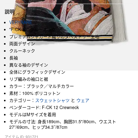
説明
VERYRARE
"F-CK 12" クルーネック
プレミアムジャカード織りのタペストリー生地
両面デザイン
クルーネック
長袖
異なる袖のデザイン
全体にグラフィックデザイン
リブ編みの袖口と裾
カラー：ブラック／マルチカラー
素材：100% ポリコットン
カテゴリー：
スウェットシャツ
と
ウェア
ベンダーコード: F-CK 12 Crewneck
モデルはMサイズを着用
モデルの寸法: 身長189cm、胸囲31.5"/80cm、ウエスト
27”/69cm、ヒップ34.3’’/87cm
アイテム ID: 931721