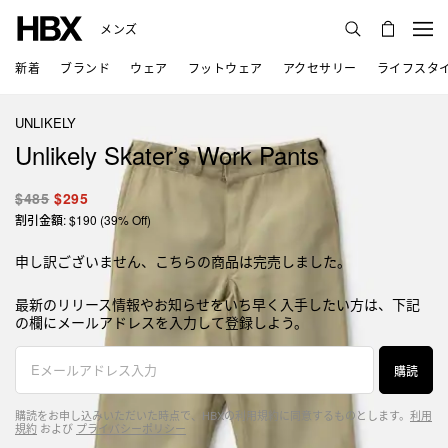
メンズ
新着
ブランド
ウェア
フットウェア
アクセサリー
ライフスタ
UNLIKELY
Unlikely Skater’s Work Pants
$485
$295
割引金額: $190 (39% Off)
申し訳ございません、こちらの商品は完売しました。
最新のリリース情報やお知らせをいち早く入手したい方は、下記
の欄にメールアドレスを入力して登録しよう。
購読
購読をお申し込みいただいた時点で、HBXの利用規約に同意するものとします。
利用
規約
および
プライバシーポリシー