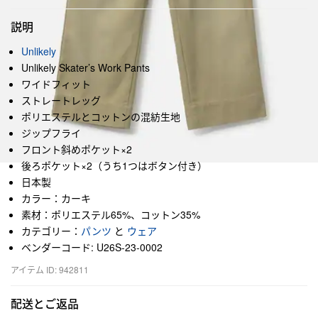
説明
Unlikely
Unlikely Skater’s Work Pants
ワイドフィット
ストレートレッグ
ポリエステルとコットンの混紡生地
ジップフライ
フロント斜めポケット×2
後ろポケット×2（うち1つはボタン付き）
日本製
カラー：カーキ
素材：ポリエステル65%、コットン35%
カテゴリー：
パンツ
と
ウェア
ベンダーコード: U26S-23-0002
アイテム ID: 942811
配送とご返品