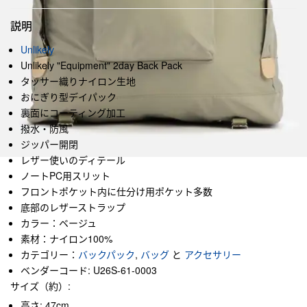
説明
Unlikely
Unlikely "Equipment" 2day Back Pack
タッサー織りナイロン生地
おにぎり型デイパック
裏面にコーティング加工
撥水・防風
ジッパー開閉
レザー使いのディテール
ノートPC用スリット
フロントポケット内に仕分け用ポケット多数
底部のレザーストラップ
カラー：ベージュ
素材：ナイロン100%
カテゴリー：
バックパック
,
バッグ
と
アクセサリー
ベンダーコード: U26S-61-0003
サイズ（約）:
高さ: 47cm