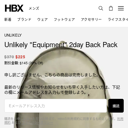
メンズ
新着
ブランド
ウェア
フットウェア
アクセサリー
ライフスタ
UNLIKELY
Unlikely "Equipment" 2day Back Pack
$370
$225
割引金額: $145 (39% Off)
申し訳ございません、こちらの商品は完売しました。
最新のリリース情報やお知らせをいち早く入手したい方は、下記
の欄にメールアドレスを入力して登録しよう。
購読
購読をお申し込みいただいた時点で、HBXの利用規約に同意するものとします。
利用
規約
および
プライバシーポリシー