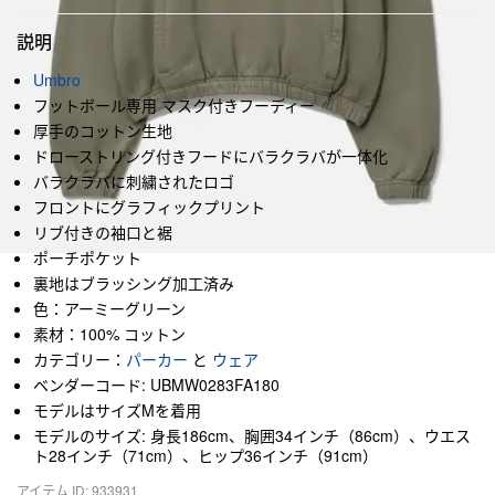
説明
Umbro
フットボール専用 マスク付きフーディー
厚手のコットン生地
ドローストリング付きフードにバラクラバが一体化
バラクラバに刺繍されたロゴ
フロントにグラフィックプリント
リブ付きの袖口と裾
ポーチポケット
裏地はブラッシング加工済み
色：アーミーグリーン
素材：100% コットン
カテゴリー：
パーカー
と
ウェア
ベンダーコード: UBMW0283FA180
モデルはサイズMを着用
モデルのサイズ: 身長186cm、胸囲34インチ（86cm）、ウエス
ト28インチ（71cm）、ヒップ36インチ（91cm）
アイテム ID: 933931