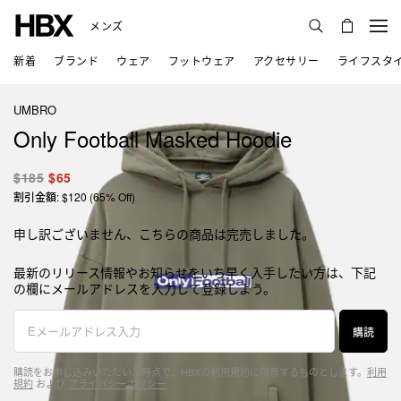
メンズ
新着
ブランド
ウェア
フットウェア
アクセサリー
ライフスタ
UMBRO
Only Football Masked Hoodie
$185
$65
割引金額: $120 (65% Off)
申し訳ございません、こちらの商品は完売しました。
最新のリリース情報やお知らせをいち早く入手したい方は、下記
の欄にメールアドレスを入力して登録しよう。
購読
購読をお申し込みいただいた時点で、HBXの利用規約に同意するものとします。
利用
規約
および
プライバシーポリシー