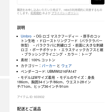
購読をお申し込みいただいた時点で、HBXの利用規約に同意するもの
とします。
利用規約
および
プライバシーポリシー
説明
Umbro
・OG ロゴ マスクフーディー ・厚手のコッ
トン生地 ・ドローストリングフード（バラクラバ一
体型） ・バラクラバに刺繍ロゴ ・前面に大きな刺繍
ロゴ ・ポーチポケット ・エラスティックカフスと裾
・ブラッシングライニング ・カラー：トープ
素材：100% コットン
カテゴリー：
パーカー
と
ウェア
ベンダーコード: UBMW0216FA147
・モデルはMサイズ着用 ・モデルのサイズ：身長
186cm、胸囲34インチ/86cm、ウエスト28イン
チ/71cm、ヒップ36インチ/91cm
アイテム ID: 933932
配送とご返品