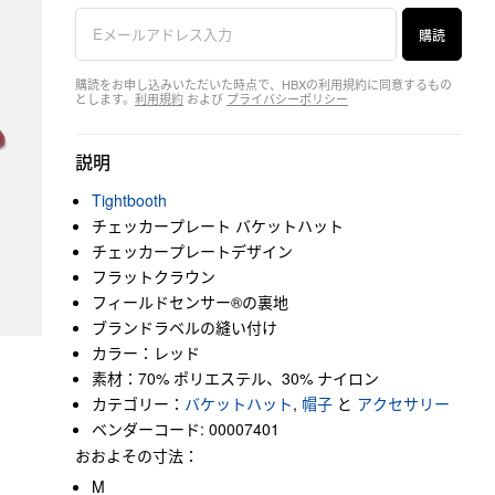
購読
購読をお申し込みいただいた時点で、HBXの利用規約に同意するもの
とします。
利用規約
および
プライバシーポリシー
説明
Tightbooth
チェッカープレート バケットハット
チェッカープレートデザイン
フラットクラウン
フィールドセンサー®︎の裏地
ブランドラベルの縫い付け
カラー：レッド
素材：70% ポリエステル、30% ナイロン
カテゴリー：
バケットハット
,
帽子
と
アクセサリー
ベンダーコード: 00007401
おおよその寸法：
M