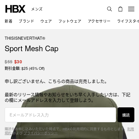
メンズ
新着
ブランド
ウェア
フットウェア
アクセサリー
ライフスタ
THISISNEVERTHAT®
Sport Mesh Cap
$55
$30
割引金額: $25 (45% Off)
申し訳ございません、こちらの商品は完売しました。
最新のリリース情報やお知らせをいち早く入手したい方は、下記
の欄にメールアドレスを入力して登録しよう。
購読
購読をお申し込みいただいた時点で、HBXの利用規約に同意するものとします。
利用
規約
および
プライバシーポリシー