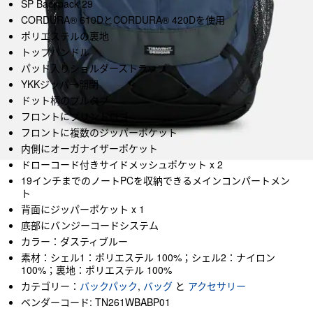
SP Backpack 29
CORDURA® 610DとCORDURA® 420Dを使用
ポリエステルの裏地
トップハンドル
パッド入りショルダーストラップ
YKKジッパー開閉
ドット柄のプルタブ
フロントにプリントロゴ
フロントに複数のジッパーポケット
内側にオーガナイザーポケット
ドローコード付きサイドメッシュポケット x 2
19インチまでのノートPCを収納できるメインコンパートメン
ト
背面にジッパーポケット x 1
底部にバンジーコードシステム
カラー：ダスティブルー
素材：シェル1：ポリエステル 100%；シェル2：ナイロン
100%；裏地：ポリエステル 100%
カテゴリー：
バックパック
,
バッグ
と
アクセサリー
ベンダーコード: TN261WBABP01