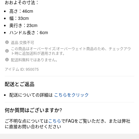
おおよその寸法：
高さ：46cm
幅：33cm
奥行き：23cm
ハンドル長さ：6cm
返品·交換不可
この商品はオーバーサイズ/オーバーウェイト商品のため、チェックアウ
ト時に追加送料が適用されます。
配送料無料ではありません。
アイテム ID: 950075
配送とご返品
配送についての詳細は
こちらをクリック
何か質問はございますか?
ご不明な点については
こちら
でFAQをご覧いただき、または弊社
に直接お問い合わせください