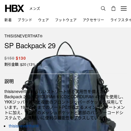
メンズ
新着
ブランド
ウェア
フットウェア
アクセサリー
ライフスタ
THISISNEVERTHAT®
SP Backpack 29
$150
$130
割引金額: $20 (13% Off)
説明
thisisneverthat®らしいストリート感と実用性を備えたSP
Backpack 29。CORDURA® 610DとCORDURA® 420Dを使用し、
YKKジッパー開閉と複数のフロントジッパーポケットを採用して
います。19インチまでのノートPCが収まるメインコンパートメン
トに加え、サイドのメッシュポケットと底部のバンジーコードシ
ステムで、日常使いに便利な機能性をプラスしています。
thisisneverthat®