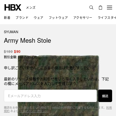
メンズ
新着
ブランド
ウェア
フットウェア
アクセサリー
ライフスタ
SYUMAN
Army Mesh Stole
$180
$90
割引金額: $90 (50% Off)
申し訳ございません、こちらの商品は完売しました。
最新のリリース情報やお知らせをいち早く入手したい方は、下記
の欄にメールアドレスを入力して登録しよう。
購読
購読をお申し込みいただいた時点で、HBXの利用規約に同意するものとします。
利用
規約
および
プライバシーポリシー