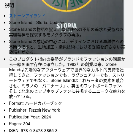
説明
ストーンアイランド
Stone Island - Storia: Updated
Stone Islandの物語を捉え、卓越性への不断の追求と妥協なき
実験精神を探求するモノグラフの再版。
Stone Islandの成功の中心には、デザインにおける卓越性への
不断の追求と、生地加工・染色技術における妥協を許さない実
験精神がある。
このプロダクト指向の姿勢がブランドをファッションの階層か
ら一線を画す存在に確立した。1982年の創業以来、Stone
Islandは先端的なアウターウェアで世界的なカルト的支持を獲
得してきた。ファッションでも、ラグジュアリーでも、ストリ
ートウェアでもなく、Stone Islandはこれら三者の要素を融合
させ、ミラノの「パニナーリ」、英国のフットボールファン、
そして北米のヒップホップファンに共鳴するユニークな魅力を
放っている。
Format: ハードカバーブック
Publisher: Rizzoli New York
Publication Year: 2024
Pages: 304
ISBN: 978-0-8478-3865-3