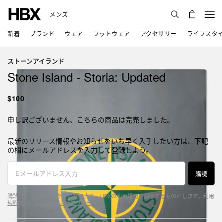
メンズ
新着
ブランド
ウェア
フットウェア
アクセサリー
ライフスタ
ストーンアイランド
Stone Island - Storia: Updated
$100
申し訳ございません、こちらの商品は完売しました。
最新のリリース情報やお知らせをいち早く入手したい方は、下記
の欄にメールアドレスを入力して登録しよう。
購読
購読をお申し込みいただいた時点で、HBXの利用規約に同意するものとします。
利用
規約
および
プライバシーポリシー