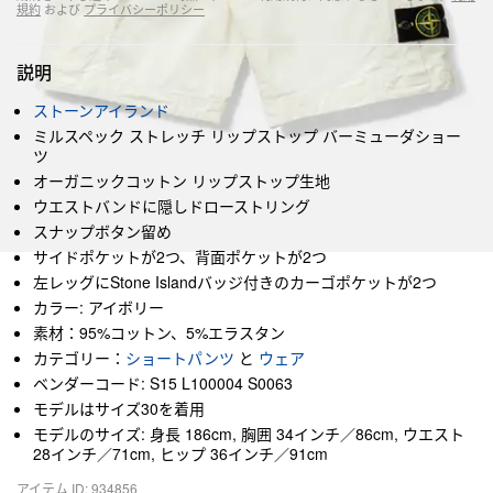
規約
および
プライバシーポリシー
説明
ストーンアイランド
ミルスペック ストレッチ リップストップ バーミューダショー
ツ
オーガニックコットン リップストップ生地
ウエストバンドに隠しドローストリング
スナップボタン留め
サイドポケットが2つ、背面ポケットが2つ
左レッグにStone Islandバッジ付きのカーゴポケットが2つ
カラー: アイボリー
素材：95%コットン、5%エラスタン
カテゴリー：
ショートパンツ
と
ウェア
ベンダーコード: S15 L100004 S0063
モデルはサイズ30を着用
モデルのサイズ: 身長 186cm, 胸囲 34インチ／86cm, ウエスト
28インチ／71cm, ヒップ 36インチ／91cm
アイテム ID: 934856