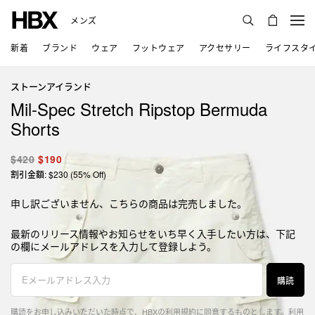
メンズ
新着
ブランド
ウェア
フットウェア
アクセサリー
ライフスタ
ストーンアイランド
Mil-Spec Stretch Ripstop Bermuda
Shorts
$420
$190
割引金額: $230 (55% Off)
申し訳ございません、こちらの商品は完売しました。
最新のリリース情報やお知らせをいち早く入手したい方は、下記
の欄にメールアドレスを入力して登録しよう。
購読
購読をお申し込みいただいた時点で、HBXの利用規約に同意するものとします。
利用