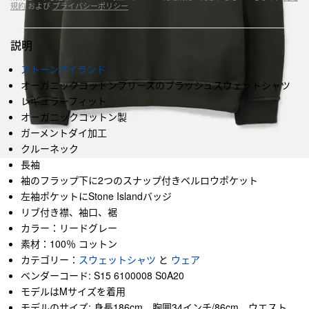
規約
および
プライバシーポリシー
説明
ストーンアイランド
オーガニックコットンフリースのブラッシュスウェットシャツ
レギュラーフィット
オーガニックコットン製
ガーメントダイ加工
クルーネック
長袖
袖のフラップ下に2つのスナップ付きベルロウポケット
左袖ポケットにStone Islandバッジ
リブ付き襟、袖口、裾
カラー：リードグレー
素材：100％ コットン
カテゴリー：
スウェットシャツ
と
ウェア
ベンダーコード: S15 6100008 S0A20
モデルはMサイズを着用
モデルのサイズ: 身長186cm、胸囲34インチ/86cm、ウエスト