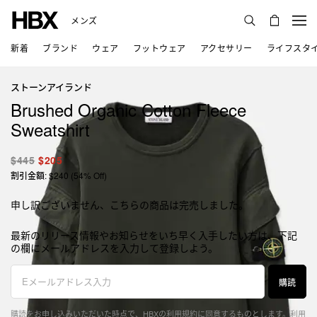
メンズ
新着
ブランド
ウェア
フットウェア
アクセサリー
ライフスタ
ストーンアイランド
Brushed Organic Cotton Fleece
Sweatshirt
$445
$205
割引金額: $240 (54% Off)
申し訳ございません、こちらの商品は完売しました。
最新のリリース情報やお知らせをいち早く入手したい方は、下記
の欄にメールアドレスを入力して登録しよう。
購読
購読をお申し込みいただいた時点で、HBXの利用規約に同意するものとします。
利用