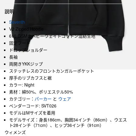
説明
Seventh
V2 Zipped Hoodie
610 GSMのヘビーウェイトコットン混紡生地
固定フード
ドロップショルダー
長袖
両開きYKKジップ
ステッチレスのフロントカンガルーポケット
厚手のリブカフスと裾
カラー: Night
素材：綿50%、ポリエステル50%
カテゴリー：
パーカー
と
ウェア
ベンダーコード: SVT026
モデルはMサイズを着用
モデルサイズ：身長186cm、胸囲34インチ（86cm）、ウエス
ト28インチ（71cm）、ヒップ36インチ（91cm）
ウィメンズ