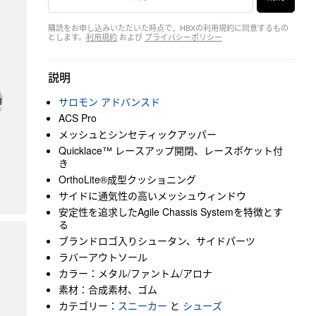
購読をお申し込みいただいた時点で、HBXの利用規約に同意するもの
とします。
利用規約
および
プライバシーポリシー
説明
サロモン アドバンスド
ACS Pro
メッシュとシンセティックアッパー
Quicklace™ レースアップ開閉、レースポケット付
き
OrthoLite®成型クッショニング
サイドに通気性の高いメッシュウィンドウ
安定性を追求したAgile Chassis Systemを特徴とす
る
ブランドロゴ入りシュータン、サイドパーツ
ラバーアウトソール
カラー：メタル/ファントム/アロナ
素材：合成素材、ゴム
カテゴリー：
スニーカー
と
シューズ