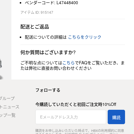
ベンダーコード: L47448400
アイテム ID: 915147
配送とご返品
配送についての詳細は
こちらをクリック
何か質問はございますか?
ご不明な点については
こちら
でFAQをご覧いただき、ま
たは弊社に直接お問い合わせください
フォローする
stグループ
今購読していただくと初回ご注文時10%Off
トニュース
ップ一覧
購読
購読をお申し込みいただいた時点で、HBXの利用規約に同意