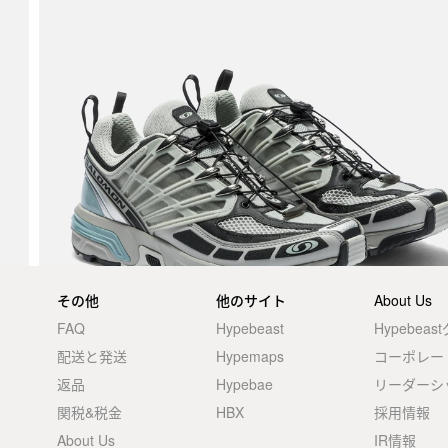
その他
他のサイト
About Us
FAQ
Hypebeast
Hypebea
配送と発送
Hypemaps
コーポレー
返品
Hypebae
リーダーシ
関税&税金
HBX
採用情報
About Us
IR情報