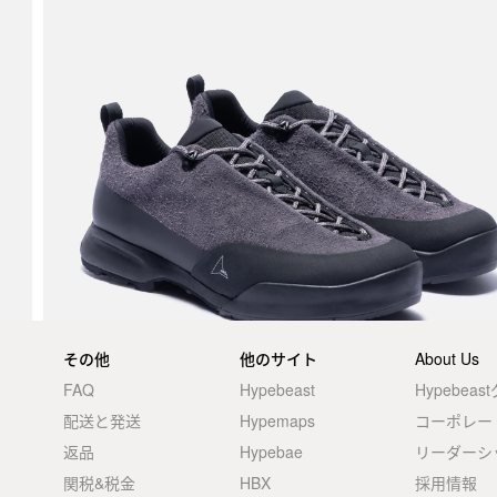
その他
他のサイト
About Us
FAQ
Hypebeast
Hypebea
配送と発送
Hypemaps
コーポレー
返品
Hypebae
リーダーシ
関税&税金
HBX
採用情報