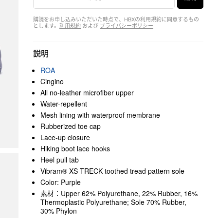
購読をお申し込みいただいた時点で、HBXの利用規約に同意するもの
とします。
利用規約
および
プライバシーポリシー
説明
ROA
Cingino
All no-leather microfiber upper
Water-repellent
Mesh lining with waterproof membrane
Rubberized toe cap
Lace-up closure
Hiking boot lace hooks
Heel pull tab
Vibram® XS TRECK toothed tread pattern sole
Color: Purple
素材：Upper 62% Polyurethane, 22% Rubber, 16%
Thermoplastic Polyurethane; Sole 70% Rubber,
30% Phylon