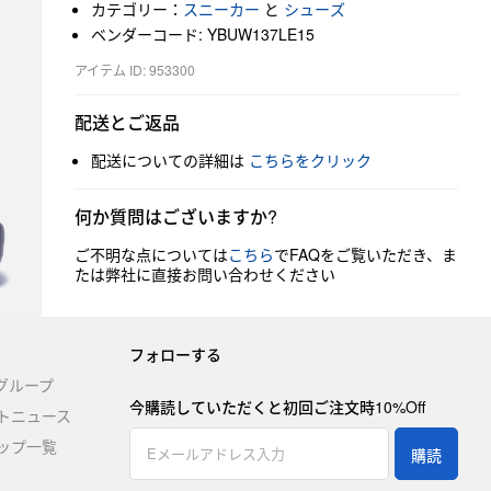
カテゴリー：
スニーカー
と
シューズ
ベンダーコード: YBUW137LE15
アイテム ID: 953300
配送とご返品
配送についての詳細は
こちらをクリック
何か質問はございますか?
ご不明な点については
こちら
でFAQをご覧いただき、ま
たは弊社に直接お問い合わせください
フォローする
stグループ
今購読していただくと初回ご注文時10%Off
トニュース
ップ一覧
購読