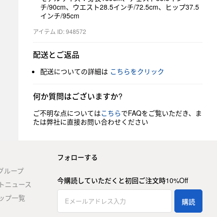
チ/90cm、ウエスト28.5インチ/72.5cm、ヒップ37.5
インチ/95cm
アイテム ID: 948572
配送とご返品
配送についての詳細は
こちらをクリック
何か質問はございますか?
ご不明な点については
こちら
でFAQをご覧いただき、ま
たは弊社に直接お問い合わせください
フォローする
stグループ
今購読していただくと初回ご注文時10%Off
トニュース
ップ一覧
購読