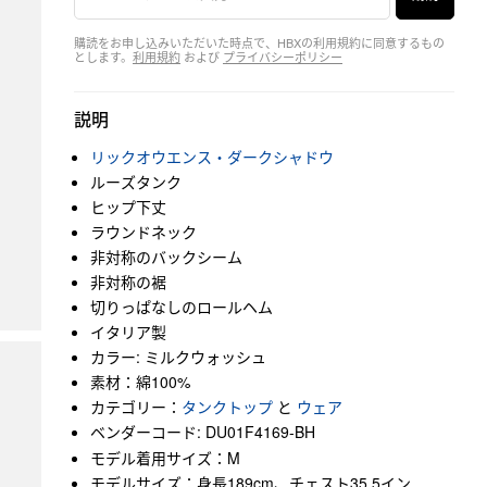
購読をお申し込みいただいた時点で、HBXの利用規約に同意するもの
とします。
利用規約
および
プライバシーポリシー
説明
リックオウエンス・ダークシャドウ
ルーズタンク
ヒップ下丈
ラウンドネック
非対称のバックシーム
非対称の裾
切りっぱなしのロールヘム
イタリア製
カラー: ミルクウォッシュ
素材：綿100%
カテゴリー：
タンクトップ
と
ウェア
ベンダーコード: DU01F4169-BH
モデル着用サイズ：M
モデルサイズ：身長189cm、チェスト35.5イン