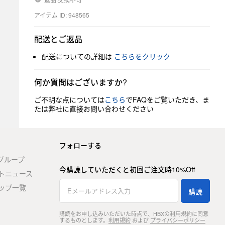
アイテム ID: 948565
配送とご返品
配送についての詳細は
こちらをクリック
何か質問はございますか?
ご不明な点については
こちら
でFAQをご覧いただき、ま
たは弊社に直接お問い合わせください
フォローする
stグループ
今購読していただくと初回ご注文時10%Off
トニュース
ップ一覧
購読
購読をお申し込みいただいた時点で、HBXの利用規約に同意
するものとします。
利用規約
および
プライバシーポリシー