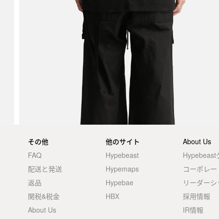
その他
他のサイト
About Us
FAQ
Hypebeast
Hypebea
配送と発送
Hypemaps
コーポレー
返品
Hypebae
リーダーシ
関税&税金
HBX
採用情報
About Us
IR情報