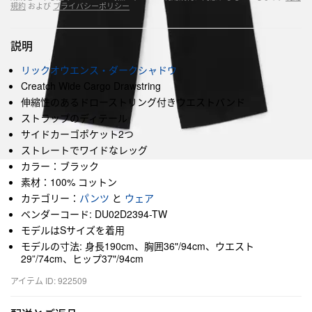
規約
および
プライバシーポリシー
説明
リックオウエンス・ダークシャドウ
Creatch Wide Cargo Drawstring
伸縮性のあるドローストリング付きウエストバンド
ストラップのディテール
サイドカーゴポケット2つ
ストレートでワイドなレッグ
カラー：ブラック
素材：100% コットン
カテゴリー：
パンツ
と
ウェア
ベンダーコード: DU02D2394-TW
モデルはSサイズを着用
モデルの寸法: 身長190cm、胸囲36"/94cm、ウエスト
29”/74cm、ヒップ37"/94cm
アイテム ID: 922509