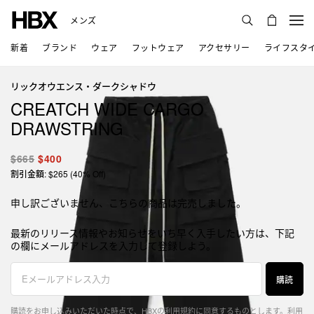
メンズ
新着
ブランド
ウェア
フットウェア
アクセサリー
ライフスタ
リックオウエンス・ダークシャドウ
CREATCH WIDE CARGO
DRAWSTRING
$665
$400
割引金額: $265 (40% Off)
申し訳ございません、こちらの商品は完売しました。
最新のリリース情報やお知らせをいち早く入手したい方は、下記
の欄にメールアドレスを入力して登録しよう。
購読
購読をお申し込みいただいた時点で、HBXの利用規約に同意するものとします。
利用