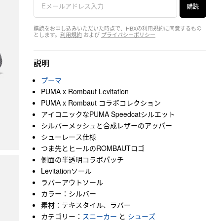
購読
購読をお申し込みいただいた時点で、HBXの利用規約に同意するもの
とします。
利用規約
および
プライバシーポリシー
説明
プーマ
PUMA x Rombaut Levitation
PUMA x Rombaut コラボコレクション
アイコニックなPUMA Speedcatシルエット
シルバーメッシュと合成レザーのアッパー
シューレース仕様
つま先とヒールのROMBAUTロゴ
側面の半透明コラボパッチ
Levitationソール
ラバーアウトソール
カラー：シルバー
素材：テキスタイル、ラバー
カテゴリー：
スニーカー
と
シューズ