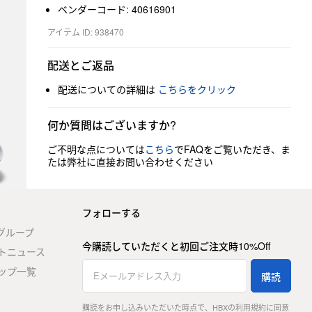
ベンダーコード: 40616901
アイテム ID: 938470
配送とご返品
配送についての詳細は
こちらをクリック
何か質問はございますか?
ご不明な点については
こちら
でFAQをご覧いただき、ま
たは弊社に直接お問い合わせください
フォローする
stグループ
今購読していただくと初回ご注文時10%Off
トニュース
ップ一覧
購読
購読をお申し込みいただいた時点で、HBXの利用規約に同意