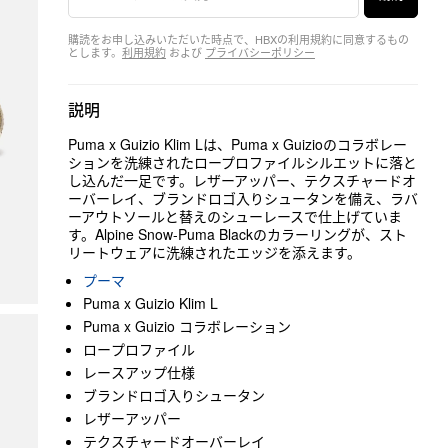
購読をお申し込みいただいた時点で、HBXの利用規約に同意するもの
とします。
利用規約
および
プライバシーポリシー
説明
Puma x Guizio Klim Lは、Puma x Guizioのコラボレー
ションを洗練されたロープロファイルシルエットに落と
し込んだ一足です。レザーアッパー、テクスチャードオ
ーバーレイ、ブランドロゴ入りシュータンを備え、ラバ
ーアウトソールと替えのシューレースで仕上げていま
す。Alpine Snow-Puma Blackのカラーリングが、スト
リートウェアに洗練されたエッジを添えます。
プーマ
Puma x Guizio Klim L
Puma x Guizio コラボレーション
ロープロファイル
レースアップ仕様
ブランドロゴ入りシュータン
レザーアッパー
テクスチャードオーバーレイ