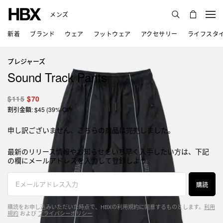
メンズ
新着
ブランド
ウェア
フットウェア
アクセサリー
ライフスタ
プレジャーズ
Sound Track Pants
$115
$70
割引金額: $45 (39% Off)
申し訳ございません、こちらの商品は完売しました。
最新のリリース情報やお知らせをいち早く入手したい方は、下記
の欄にメールアドレスを入力して登録しよう。
購読
購読をお申し込みいただいた時点で、HBXの利用規約に同意するものとします。
利用
規約
および
プライバシーポリシー