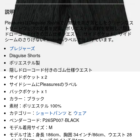
説明
PleasuresはDisguise Shortsで、無駄を削ぎ落としたクリーンなス
トリートウェアの定番を提案。ポリエステル素材を使用し、隠し
ドローコード付きのゴム仕様ウエスト、サイドポケット、サイド
シームのさりげないPleasuresラベルで仕上げています。
プレジャーズ
Disguise Shorts
ポリエステル製
隠しドローコード付きのゴム仕様ウエスト
サイドポケット x 2
サイドシームにPleasuresのラベル
バックポケット x 1
カラー：ブラック
素材：ポリエステル 100%
カテゴリー：
ショートパンツ
と
ウェア
ベンダーコード: P26SP007-BLACK
モデル着用サイズ：M
モデル寸法：身長 186cm、胸囲 34インチ/86cm、ウエスト 28