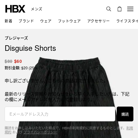
メンズ
新着
ブランド
ウェア
フットウェア
アクセサリー
ライフスタ
プレジャーズ
Disguise Shorts
$80
$60
割引金額: $20 (25% Off)
申し訳ございません、こちらの商品は完売しました。
最新のリリース情報やお知らせをいち早く入手したい方は、下記
の欄にメールアドレスを入力して登録しよう。
購読
購読をお申し込みいただいた時点で、HBXの利用規約に同意するものとします。
利用
規約
および
プライバシーポリシー