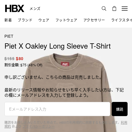
メンズ
新着
ブランド
ウェア
フットウェア
アクセサリー
ライフスタ
PIET
Piet X Oakley Long Sleeve T-Shirt
$155
$80
割引金額: $75 (48% Off)
申し訳ございません、こちらの商品は完売しました。
最新のリリース情報やお知らせをいち早く入手したい方は、下記
の欄にメールアドレスを入力して登録しよう。
購読
購読をお申し込みいただいた時点で、HBXの利用規約に同意するものとします。
利用
規約
および
プライバシーポリシー