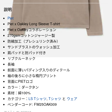
説明
Piet
Piet x Oakley Long Sleeve T-shirt
Piet x Oakleyコラボレーション
270gsmコットンジャージー製
防縮加工（プレシュリンク済み）
サンドブラストのウォッシュ加工
肩パッドと肘パッド付き
リブクルーネック
長袖
前面に薄いパディング入りのディテール
袖の後ろに小さな楕円プリント
背面にPIETロゴ
カラー：ダークタン
素材：綿100%
カテゴリー：
LS Tシャツ
,
Tシャツ
と
ウェア
ベンダーコード: FW25OAK009