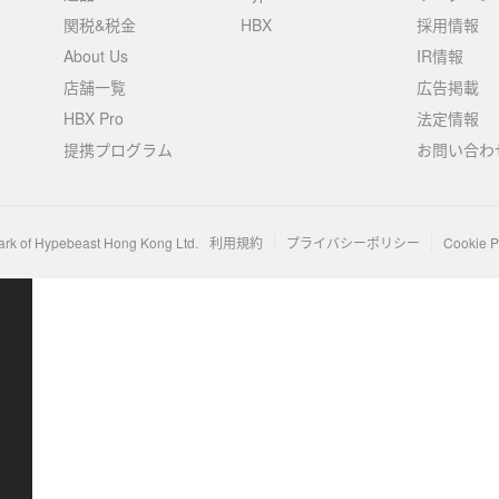
関税&税金
HBX
採用情報
About Us
IR情報
店舗一覧
広告掲載
HBX Pro
法定情報
提携プログラム
お問い合わ
ark of Hypebeast Hong Kong Ltd.
利用規約
プライバシーポリシー
Cookie P