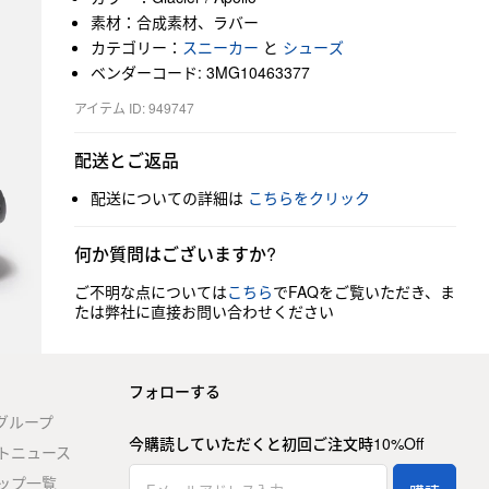
素材：合成素材、ラバー
カテゴリー：
スニーカー
と
シューズ
ベンダーコード: 3MG10463377
アイテム ID: 949747
配送とご返品
配送についての詳細は
こちらをクリック
何か質問はございますか?
ご不明な点については
こちら
でFAQをご覧いただき、ま
たは弊社に直接お問い合わせください
フォローする
stグループ
今購読していただくと初回ご注文時10%Off
トニュース
ップ一覧