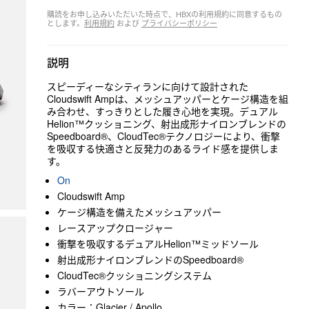
購読をお申し込みいただいた時点で、HBXの利用規約に同意するもの
とします。
利用規約
および
プライバシーポリシー
説明
スピーディーなシティランに向けて設計された
Cloudswift Ampは、メッシュアッパーとケージ構造を組
み合わせ、すっきりとした履き心地を実現。デュアル
Helion™クッショニング、射出成形ナイロンブレンドの
Speedboard®、CloudTec®テクノロジーにより、衝撃
を吸収する快適さと反発力のあるライド感を提供しま
す。
On
Cloudswift Amp
ケージ構造を備えたメッシュアッパー
レースアップクロージャー
衝撃を吸収するデュアルHelion™ミッドソール
射出成形ナイロンブレンドのSpeedboard®
CloudTec®クッショニングシステム
ラバーアウトソール
カラー：Glacier / Apollo