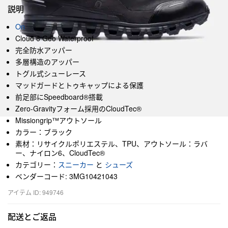
説明
On
Cloud 6 Geo Waterproof
完全防水アッパー
多層構造のアッパー
トグル式シューレース
マッドガードとトゥキャップによる保護
前足部にSpeedboard®搭載
Zero-Gravityフォーム採用のCloudTec®
Missiongrip™アウトソール
カラー：ブラック
素材：リサイクルポリエステル、TPU、アウトソール：ラバ
ー、ナイロン6、CloudTec®
カテゴリー：
スニーカー
と
シューズ
ベンダーコード: 3MG10421043
アイテム ID: 949746
配送とご返品