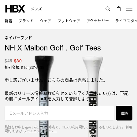
メンズ
新着
ブランド
ウェア
フットウェア
アクセサリー
ライフスタ
ネイバーフッド
NH X Malbon Golf . Golf Tees
$45
$30
割引金額: $15 (33% Off)
申し訳ございません、こちらの商品は完売しました。
最新のリリース情報やお知らせをいち早く入手したい方は、下記
の欄にメールアドレスを入力して登録しよう。
購読
購読をお申し込みいただいた時点で、HBXの利用規約に同意するものとします。
利用
規約
および
プライバシーポリシー