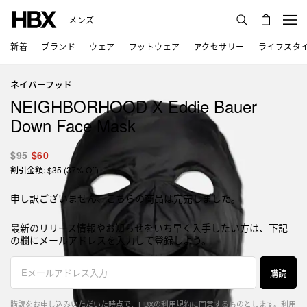
メンズ
新着
ブランド
ウェア
フットウェア
アクセサリー
ライフスタ
ネイバーフッド
NEIGHBORHOOD X Eddie Bauer
Down Face Mask
$95
$60
割引金額: $35 (37% Off)
申し訳ございません、こちらの商品は完売しました。
最新のリリース情報やお知らせをいち早く入手したい方は、下記
の欄にメールアドレスを入力して登録しよう。
購読
購読をお申し込みいただいた時点で、HBXの利用規約に同意するものとします。
利用