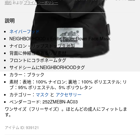
規約
および
プライバシーポリシー
説明
ネイバーフッド
NEIGHBORHOOD x Eddie Bauer Down Face Mask
ナイロン・リップストップ生地製
背面に伸縮性のあるリブ素材
フロントにコラボネームタグ
サイドシームにNEIGHBORHOODタグ
カラー：ブラック
素材：表地：100% ナイロン; 裏地：100% ポリエステル; リ
ブ：95% ポリエステル、5% ポリウレタン
カテゴリー：
マスク
と
アクセサリー
ベンダーコード: 252ZMEBN-AC03
ワンサイズ（フリーサイズ）。ほとんどの成人にフィットしま
す。
アイテム ID: 939121