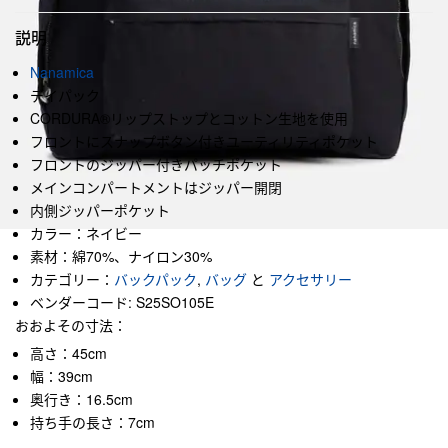
説明
Nanamica
デイパック
CORDURA®リップストップとコットン生地を使用
フロントにスナップボタン付きユーティリティポケット
フロントのジッパー付きパッチポケット
メインコンパートメントはジッパー開閉
内側ジッパーポケット
カラー：ネイビー
素材：綿70%、ナイロン30%
カテゴリー：
バックパック
,
バッグ
と
アクセサリー
ベンダーコード: S25SO105E
おおよその寸法：
高さ：45cm
幅：39cm
奥行き：16.5cm
持ち手の長さ：7cm