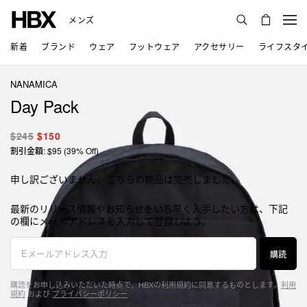
メンズ
新着
ブランド
ウェア
フットウェア
アクセサリー
ライフスタ
NANAMICA
Day Pack
$245
$150
割引金額: $95 (39% Off)
申し訳ございません、こちらの商品は完売しました。
最新のリリース情報やお知らせをいち早く入手したい方は、下記
の欄にメールアドレスを入力して登録しよう。
購読
購読をお申し込みいただいた時点で、HBXの利用規約に同意するものとします。
利用
規約
および
プライバシーポリシー