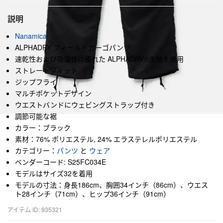
説明
Nanamica
ALPHADRY フィールドカーゴパンツ
速乾性および吸湿性に優れた ALPHADRY®生地を使用
ストレートフィット
ジップフライ
マルチポケットデザイン
ウエストバンドにウェビングストラップ付き
調節可能な裾
カラー：ブラック
素材：76% ポリエステル, 24% エラステレルポリエステル
カテゴリー：
パンツ
と
ウェア
ベンダーコード: S25FC034E
モデルはサイズ32を着用
モデルの寸法：身長186cm、胸囲34インチ（86cm）、ウエス
ト28インチ（71cm）、ヒップ36インチ（91cm）
アイテム ID: 935321