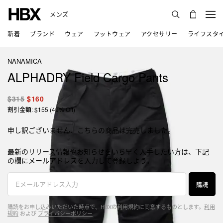
メンズ
新着
ブランド
ウェア
フットウェア
アクセサリー
ライフスタ
NANAMICA
ALPHADRY Field Cargo Pants
$315
$160
割引金額: $155 (49% Off)
申し訳ございません、こちらの商品は完売しました。
最新のリリース情報やお知らせをいち早く入手したい方は、下記
の欄にメールアドレスを入力して登録しよう。
購読
購読をお申し込みいただいた時点で、HBXの利用規約に同意するものとします。
利用
規約
および
プライバシーポリシー