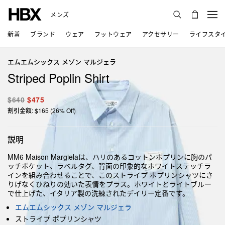
メンズ
新着
ブランド
ウェア
フットウェア
アクセサリー
ライフスタ
エムエムシックス メゾン マルジェラ
Striped Poplin Shirt
$640
$475
割引金額: $165 (26% Off)
説明
MM6 Maison Margielaは、ハリのあるコットンポプリンに胸のパ
ッチポケット、ラベルタグ、背面の印象的なホワイトステッチラ
インを組み合わせることで、このストライプ ポプリンシャツにさ
りげなくひねりの効いた表情をプラス。ホワイトとライトブルー
で仕上げた、イタリア製の洗練されたデイリー定番です。
エムエムシックス メゾン マルジェラ
ストライプ ポプリンシャツ