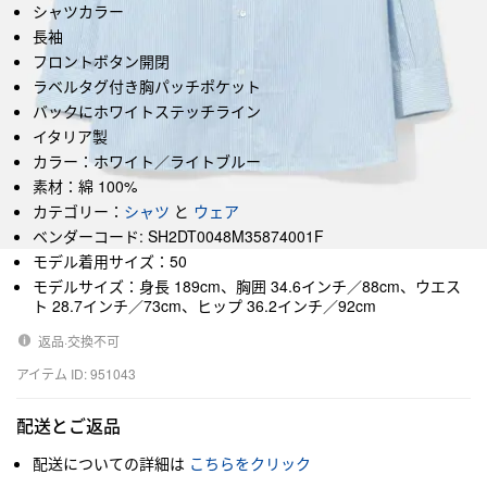
シャツカラー
長袖
フロントボタン開閉
ラベルタグ付き胸パッチポケット
バックにホワイトステッチライン
イタリア製
カラー：ホワイト／ライトブルー
素材：綿 100%
カテゴリー：
シャツ
と
ウェア
ベンダーコード: SH2DT0048M35874001F
モデル着用サイズ：50
モデルサイズ：身長 189cm、胸囲 34.6インチ／88cm、ウエス
ト 28.7インチ／73cm、ヒップ 36.2インチ／92cm
返品·交換不可
アイテム ID: 951043
配送とご返品
配送についての詳細は
こちらをクリック