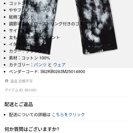
コットン素材
ややフレアしたレッグ
総柄プリント
調節可能なドローストリング付きのゴムウエスト
サイドポケット x 2
太ももにMM6ロゴプリント
イタリア製
カラー：ブラック
素材：コットン 100%
カテゴリー：
パンツ
と
ウェア
ベンダーコード: S62KB0263M25014900
返品·交換不可
アイテム ID: 951051
配送とご返品
配送についての詳細は
こちらをクリック
何か質問はございますか?