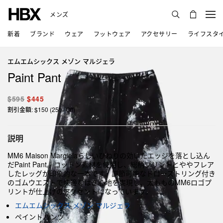
メンズ
新着
ブランド
ウェア
フットウェア
アクセサリー
ライフスタ
エムエムシックス メゾン マルジェラ
Paint Pant
$595
$445
割引金額: $150 (25% Off)
説明
MM6 Maison Margielaらしいひねりの効いたエッジを落とし込ん
だPaint Pant。コットン素材を使用し、総柄プリントとややフレア
したレッグが印象的な一本です。調節可能なドローストリング付き
のゴムウエストで快適なはき心地を実現し、太もものMM6ロゴプ
リントが仕上げのアクセントになっています。
エムエムシックス メゾン マルジェラ
ペイントパンツ