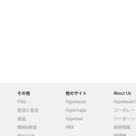
その他
他のサイト
About Us
FAQ
Hypebeast
Hypebea
配送と発送
Hypemaps
コーポレー
返品
Hypebae
リーダーシ
関税&税金
HBX
採用情報
About Us
IR情報