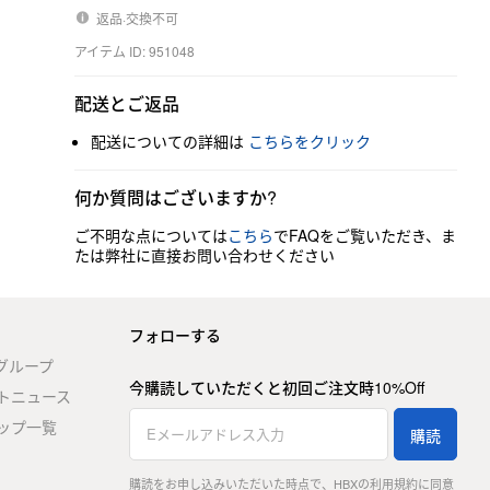
返品·交換不可
アイテム ID: 951048
配送とご返品
配送についての詳細は
こちらをクリック
何か質問はございますか?
ご不明な点については
こちら
でFAQをご覧いただき、ま
たは弊社に直接お問い合わせください
フォローする
stグループ
今購読していただくと初回ご注文時10%Off
トニュース
ップ一覧
購読
購読をお申し込みいただいた時点で、HBXの利用規約に同意