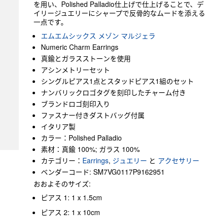
を用い、Polished Palladio仕上げで仕上げることで、デ
イリージュエリーにシャープで反骨的なムードを添える
一点です。
エムエムシックス メゾン マルジェラ
Numeric Charm Earrings
真鍮とガラスストーンを使用
アシンメトリーセット
シングルピアス1点とスタッドピアス1組のセット
ナンバリックロゴタグを刻印したチャーム付き
ブランドロゴ刻印入り
ファスナー付きダストバッグ付属
イタリア製
カラー：Polished Palladio
素材：真鍮 100%; ガラス 100%
カテゴリー：
Earrings
,
ジュエリー
と
アクセサリー
ベンダーコード: SM7VG0117P9162951
おおよそのサイズ:
ピアス 1: 1 x 1.5cm
ピアス 2: 1 x 10cm