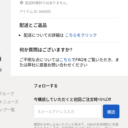
配送料無料ではありません。
アイテム ID: 945093
配送とご返品
配送についての詳細は
こちらをクリック
何か質問はございますか?
ご不明な点については
こちら
でFAQをご覧いただき、ま
たは弊社に直接お問い合わせください
フォローする
stグループ
今購読していただくと初回ご注文時10%Off
トニュース
ップ一覧
購読
購読をお申し込みいただいた時点で、HBXの利用規約に同意