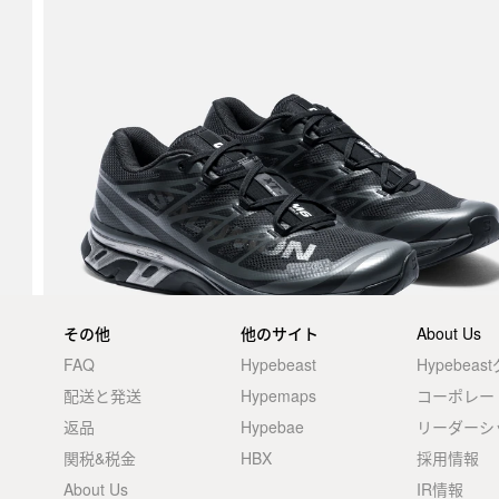
その他
他のサイト
About Us
FAQ
Hypebeast
Hypebea
配送と発送
Hypemaps
コーポレー
返品
Hypebae
リーダーシ
関税&税金
HBX
採用情報
About Us
IR情報