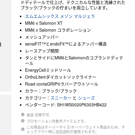
ドディテールで仕上げ、テクニカルな性能と洗練された
ブラック/ブラックの佇まいを両立しています。
エムエムシックス メゾン マルジェラ
MM6 x Salomon XT
MM6 x Salomon コラボレーション
メッシュアッパー
sensiFIT™とendoFit™によるアッパー構造
レースアップ開閉
タンとサイドにMM6とSalomonのコブランドディテ
ール
EnergyCellミッドソール
OrthoLite®ダイカットソックライナー
Road contaGRIP®ラバーアウトソール
カラー：ブラック/ブラック
カテゴリー：
スニーカー
と
シューズ
ベンダーコード: SH1WS0020P6303HB422
返品·交換不可
プロモーション対象外アイテムです。
この商品はオーバーサイズ/オーバーウェイト商品のため、チ
ェックアウト時に追加送料が適用されます。