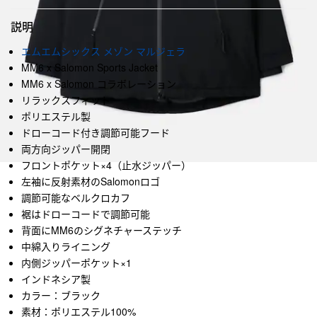
説明
エムエムシックス メゾン マルジェラ
MM6 x Salomon Sports Jacket
MM6 x Salomon コラボレーション
リラックスフィット
ポリエステル製
ドローコード付き調節可能フード
両方向ジッパー開閉
フロントポケット×4（止水ジッパー）
左袖に反射素材のSalomonロゴ
調節可能なベルクロカフ
裾はドローコードで調節可能
背面にMM6のシグネチャーステッチ
中綿入りライニング
内側ジッパーポケット×1
インドネシア製
カラー：ブラック
素材：ポリエステル100%