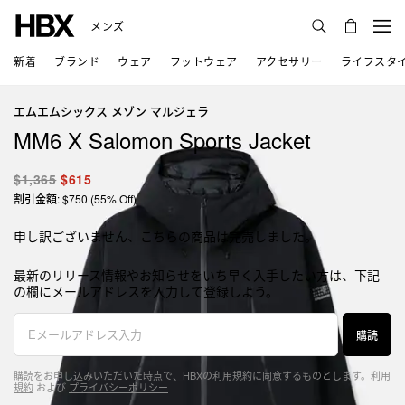
メンズ
新着
ブランド
ウェア
フットウェア
アクセサリー
ライフスタ
エムエムシックス メゾン マルジェラ
MM6 X Salomon Sports Jacket
$1,365
$615
割引金額: $750 (55% Off)
申し訳ございません、こちらの商品は完売しました。
最新のリリース情報やお知らせをいち早く入手したい方は、下記
の欄にメールアドレスを入力して登録しよう。
購読
購読をお申し込みいただいた時点で、HBXの利用規約に同意するものとします。
利用
規約
および
プライバシーポリシー