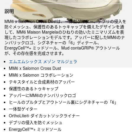
説明
MM6 x Salomon Cross Dustは、一体型ゲイター、デブリの侵入を
防ぐメッシュ、保護性のあるトゥキャップを備えたデザインを通
して、MM6 Maison Margielaのひねりの効いたミニマリズムを表
現したコラボレーションモデルです。アッパーに配したMM6のナ
ンバリックロゴ、シグネチャーの「6」ディテール、
EnergyCell™+ ミッドソール、Mud contaGRIP® アウトソール
が、その存在感を完成させます。
エムエムシックス メゾン マルジェラ
MM6 x Salomon Cross Dust
MM6 x Salomon コラボレーション
テキスタイルと合成素材のアッパー
保護性のあるトゥキャップ
アッパーにMM6のナンバリックロゴ
ヒールのプルタブとアウトソール裏にシグネチャーの「6」
一体型ゲイター
OrthoLite® ダイカットソックライナー
デブリの侵入を防ぐメッシュ
EnergyCell™+ ミッドソール