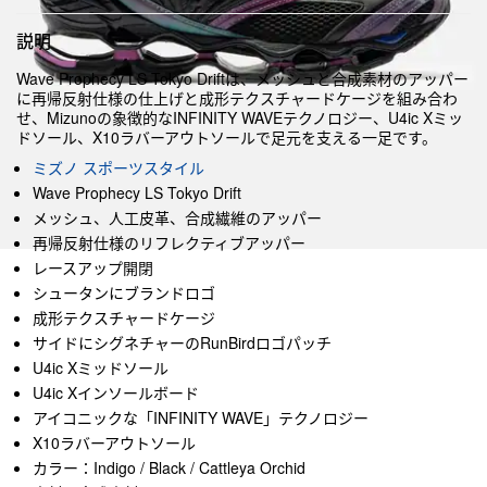
説明
Wave Prophecy LS Tokyo Driftは、メッシュと合成素材のアッパー
に再帰反射仕様の仕上げと成形テクスチャードケージを組み合わ
せ、Mizunoの象徴的なINFINITY WAVEテクノロジー、U4ic Xミッ
ドソール、X10ラバーアウトソールで足元を支える一足です。
ミズノ スポーツスタイル
Wave Prophecy LS Tokyo Drift
メッシュ、人工皮革、合成繊維のアッパー
再帰反射仕様のリフレクティブアッパー
レースアップ開閉
シュータンにブランドロゴ
成形テクスチャードケージ
サイドにシグネチャーのRunBirdロゴパッチ
U4ic Xミッドソール
U4ic Xインソールボード
アイコニックな「INFINITY WAVE」テクノロジー
X10ラバーアウトソール
カラー：Indigo / Black / Cattleya Orchid