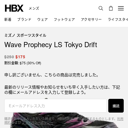
メンズ
新着
ブランド
ウェア
フットウェア
アクセサリー
ライフスタ
ミズノ スポーツスタイル
Wave Prophecy LS Tokyo Drift
$250
$175
割引金額: $75 (30% Off)
申し訳ございません、こちらの商品は完売しました。
最新のリリース情報やお知らせをいち早く入手したい方は、下記
の欄にメールアドレスを入力して登録しよう。
購読
購読をお申し込みいただいた時点で、HBXの利用規約に同意するものとします。
利用
規約
および
プライバシーポリシー