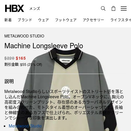
メンズ
新着
ブランド
ウェア
フットウェア
アクセサリー
ライフスタ
METALWOOD STUDIO
Machine Longsleeve Polo
$220
$165
割引金額: $55 (25% Off)
説明
Metalwood Studioらしいスポーツテイストのストリート感を落と
し込んだMachine Longsleeve Polo。オープンVネックに、胸元の
高密度スクリーンプリント、存在感のあるカラーパネルデザイン
を組み合わせた、モトスタイル着想のオーバーシャツです。長袖
と伸縮性のあるカフスで仕上げられ、ポリエステル素材がクリー
ンでシャープな印象を演出します。
Metalwood Studio