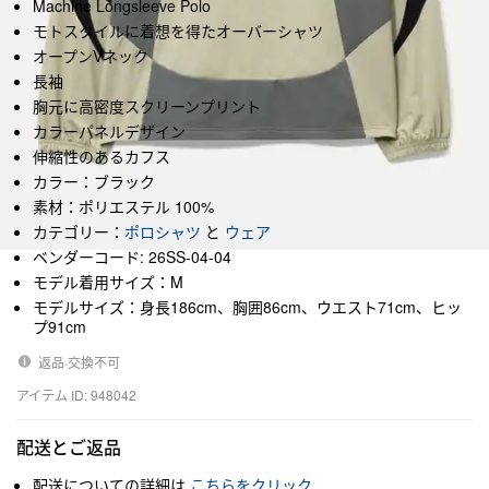
Machine Longsleeve Polo
モトスタイルに着想を得たオーバーシャツ
オープンVネック
長袖
胸元に高密度スクリーンプリント
カラーパネルデザイン
伸縮性のあるカフス
カラー：ブラック
素材：ポリエステル 100%
カテゴリー：
ポロシャツ
と
ウェア
ベンダーコード: 26SS-04-04
モデル着用サイズ：M
モデルサイズ：身長186cm、胸囲86cm、ウエスト71cm、ヒッ
プ91cm
返品·交換不可
アイテム ID: 948042
配送とご返品
配送についての詳細は
こちらをクリック